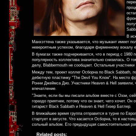
пере
проц
оста
фрон
полу
Sabb
В ис
Манхэттена также указывается, что музыкант имеет по
невероятным успехом, благодаря фирменному вокалу е
В бумагах также подчеркивается, что в период с 1980 п
популярность коллектива значительно снизилась. О то
делу, Blabbermouth не сообщает. Остальные участники
Между тем, проект коллег Осборна по Black Sabbath, 
дебютную пластинку "The Devil You Know". На место ф
Ронни Джеймса Дио. Участники Heaven & Hell заявили, 
впечатление.
"Знаете, если бы мы писали альбом вместе с Оззи, се
гораздо приятнее, потому что он знает, чего хочет. Он 
гитарист Black Sabbath и Heaven & Hell Гизер Батлер.
В ближайшее время группа отправится в турне по Европ
стартует в августе. Что касается Осборна, то в насто
сольный альбом. Его предыдущая самостоятельная работ
Related posts: