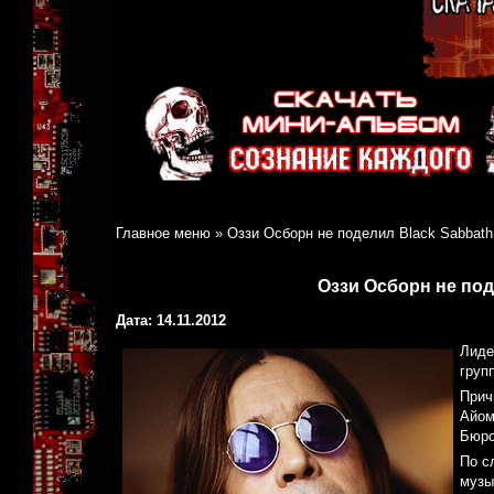
Главное меню
»
Оззи Осборн не поделил Black Sabbath
Оззи Осборн не под
Дата: 14.11.2012
Лиде
груп
Прич
Айом
Бюро
По с
музы