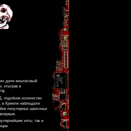
зи» дали аншлаговый
, отыграв в
РФ.
Д, подобное количество
е, в Кремле наблюдали
айне популярных шансонье
 впервые.
пулярнейшие хиты, так и
иции.