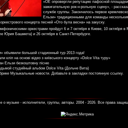
«ОЕ опровергли репутацию пафосной площадки 
зажигательную рок-н-рольную сцену», - рассказ
службе группы. Закончилось первое кремлевск
Ельзи» традиционными для команды нескольким
оркестрового концерта песней «Ото була весна» на закуску.
фоническими оркестрами пройдут 6 и 7 октября в Киеве, 10 октября в 
 Юрия Башмета) и 26 октября в Санкт-Петербурге.
» объявили большой стадионный тур 2013 года!
и кліп на основі відео з київського концерту «Dolce Vita туру»
еан Ельзи безкоштовну пісню
дьмой студийный альбом Dolce Vita (Дольче Вита)
убрике
Музыкальные новости
. Добавьте в закладки
постоянную ссылку
.
е о музыке - исполнители, группы, авторы. 2004 - 2026. Все права защи