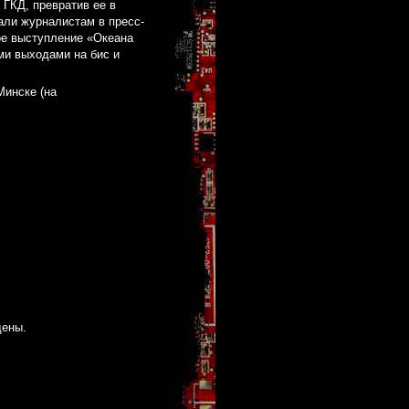
ГКД, превратив ее в
али журналистам в пресс-
ое выступление «Океана
и выходами на бис и
Минске (на
щены.