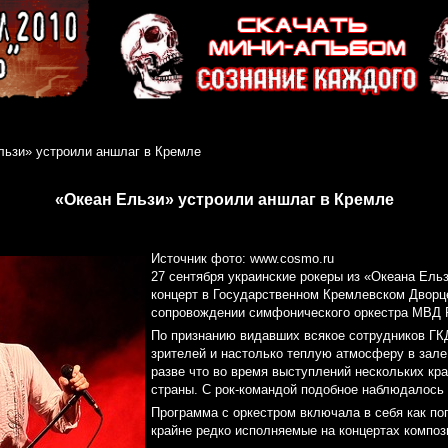
льзи» устроили аншлаг в Кремле
«Океан Ельзи» устроили аншлаг в Кремле
Источник фото: www.cosmo.ru
27 сентября украинские рокеры из «Океана Ель
концерт в Государственном Кремлевском Дворце
сопровождении симфонического оркестра МВД 
По признанию видавших всякое сотрудников ГК
зрителей и настолько теплую атмосферу в зал
разве что во время выступлений нескольких кр
страны. С рок-командой подобное наблюдалось
Программа с оркестром включала в себя как по
крайне редко исполняемые на концертах композ