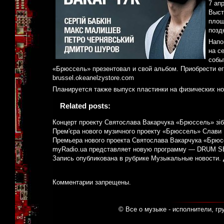
7 ап
Выст
площ
позд
Напо
на с
собы
«Брюссель» презентовал и свой альбом. Приобрести ег
brussel.okeanelzystore.com
Планируется также выпуск пластинки на физических но
Related posts:
Концерт проекту Святослава Вакарчука «Брюссель» зібр
Прем'єра нового музичного проекту «Брюссель» Слави 
Премьера нового проекта Святослава Вакарчука «Брюс
myRadio.ua представляет новую программу — DRUM 
Запись опубликована в рубрике
Музыкальные новости
.
Комментарии запрещены.
© Все о музыке - исполнители, гр