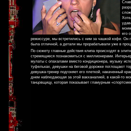
Слав
разр
слож
Хоте
удав
моим
его 
режиссуре, мы встретились с ним за чашкой кофе. Он 
была отличной, а детали мы прорабатывали уже в проц
По сюжету главные действия клипа происходят в элитн
стремящиеся познакомиться с миллионерами. Интерьер
мулаты с опахалами вместо кондиционера, музыку исп
туфельках, девушки на беговой дорожке поглощают тор
девушка-тренер подгоняет его плеткой, накаченный к
днем наблюдающая за этой вакханалией, в какой-то м
танцовщицу, которая показывает гламурным «спортсмен