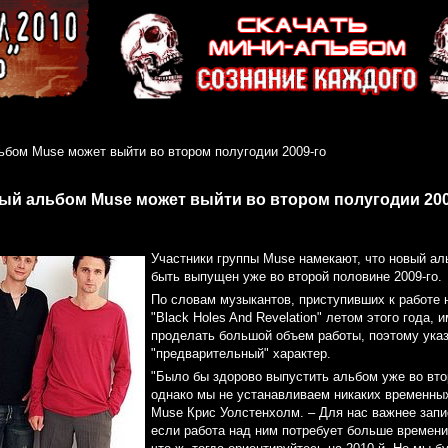
ьбом Muse может выйти во втором полугодии 2009-го
ый альбом Muse может выйти во втором полугодии 200
Участники группы Muse намекают, что новый а
быть выпущен уже во второй половине 2009-го.
По словам музыкантов, приступивших к работе
"Black Holes And Revelation" летом этого года, 
проделать большой объем работы, поэтому ука
"предварительный" характер.
"Было бы здорово выпустить альбом уже во вто
однако мы не устанавливаем никаких временных 
Muse Крис Уолстенхолм. – Для нас важнее запи
если работа над ним потребует больше времени