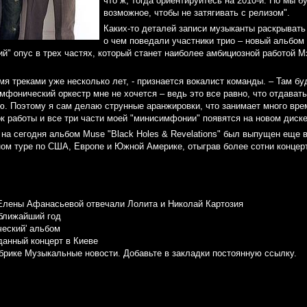
что ж, тогда ориентируйтесь на 2010-й. Но мы 
возможное, чтобы не затягивать с релизом".
Каких-то деталей записи музыканты раскрывать
о чем поведали участники трио – новый альбом
й" опус в трех частях, который станет наиболее амбициозной работой 
мя треками уже несколько лет, - признается вокалист команды. – Там бу
имфонический оркестр мне не хочется – ведь это все равно, что отдавать
ю. Поэтому я сам делаю струнные аранжировки, что занимает много вре
ок работы и все три части моей "минисимфонии" появятся на новом диске
на сегодня альбом Muse "Black Holes & Revelations" был выпущен еще в
ом туре по США, Европе и Южной Америке, отыграв более сотни концерт
Елены Афанасьевой отвечали Лолита и Николай Картозия
ближайший год
ческий' альбом
данный концерт в Киеве
убрике
Музыкальные новости
. Добавьте в закладки
постоянную ссылку
.