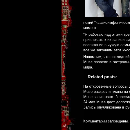
некий "квазисимфонически
момент.
"Я работаю над этими тре
привлекать к их записи с
воспитание в чужую семь
все же закончим этот кус
Напомним, что последний 
Muse провели в гастрольн
мира.
Related posts:
На откровенные вопросы 
Muse раскрыли планы на 
Muse записывают 'класси
24 мая Muse даст долгож
Запись опубликована в р
Комментарии запрещены.