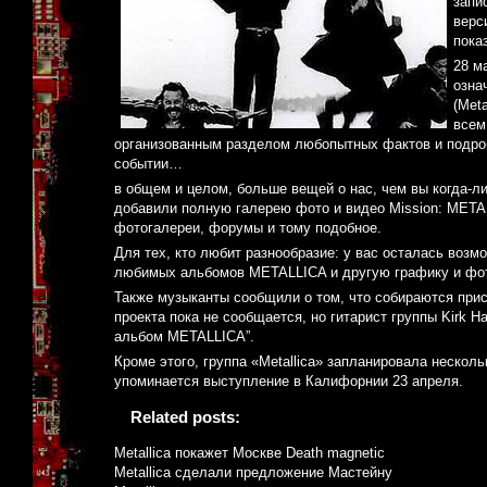
запи
верс
пока
28 м
озна
(Met
всем
организованным разделом любопытных фактов и подробн
событии…
в общем и целом, больше вещей о нас, чем вы когда-л
добавили полную галерею фото и видео Mission: METAL
фотогалереи, форумы и тому подобное.
Для тех, кто любит разнообразие: у вас осталась возм
любимых альбомов METALLICA и другую графику и фот
Также музыканты сообщили о том, что собираются прис
проекта пока не сообщается, но гитарист группы Kirk H
альбом METALLICA”.
Кроме этого, группа «Metallica» запланировала нескол
упоминается выступление в Калифорнии 23 апреля.
Related posts:
Metallica покажет Москве Death magnetic
Metallica сделали предложение Мастейну