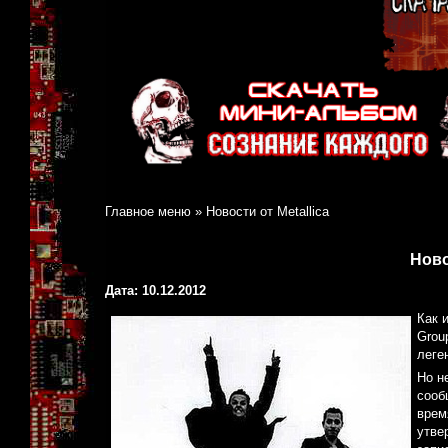
Главное меню
»
Новости от Metallica
Ново
Дата: 10.12.2012
Как 
Grou
леге
Но н
сооб
врем
утве