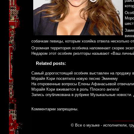
райс
кото
Особ
Моро
шест
Заме
винн
собачкам певицы, которым хозяйка отвела несколько о
Огромная территория особняка напоминает скорее экзот
Недаром этот особняк риэлторы называют «Ваш личный
Related posts:
Cамый дорогостоящий особняк выставлен на продажу 
Мэрайя Кэри посвятила новую песню Эминему
На откровенные вопросы Елены Афанасьевой отвечали
Мэрайя Кэри вживается в роль 'Плохого ангела'
Запись опубликована в рубрике
Музыкальные новости
.
Комментарии запрещены.
© Все о музыке - исполнители, гр