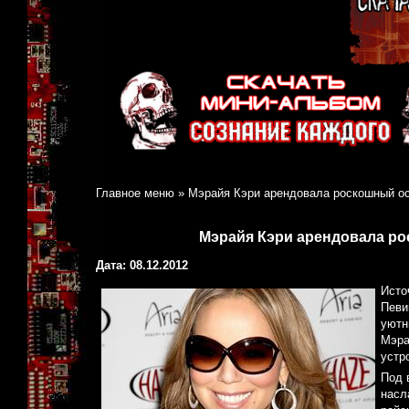
Главное меню
»
Мэрайя Кэри арендовала роскошный ос
Мэрайя Кэри арендовала ро
Дата: 08.12.2012
Исто
Певи
уютн
Мэра
устр
Под 
насл