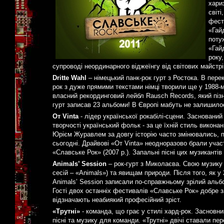
хари
світ
фест
«Гай
поту
«Гай
року
супроводі неординарного віджеїнгу від світових майстрі
Dritte Wahl
– німецький панк-рок гурт з Ростока. В перекл
рок з дуже прямими текстами німці творили ще у 1988-му
власний рекординговий лейбл Rausch Records, який пізн
гурт записав 23 альбоми! В Європі мабуть не залишилось
Oт Vinta
- лідер української рокабілі-сцени. Заснований
творчості український фольк - за це їхній стиль викона
Юрієм Журавлем за довгу історію часто змінювались, по
сьогодні. Драйвові «Oт Vinta» неодноразово брали уча
«Славське Рок» (2007 р.). Запальні пісні цих музиканті
Animals’ Session
– рок-гурт з Миколаєва. Свою музику
сесій – «Animals») та явищам природи. Після того, як 
Animals’ Session записали по-справжньому зрілий альбо
Гості двох останніх фестивалів «Славське Рок» добре за
відзначають неабиякий професійний зріст.
«Трутні»
- команда, що грає у стилі хард-рок. Засновн
пісні та музику для команди. «Трутні» двічі ставали п