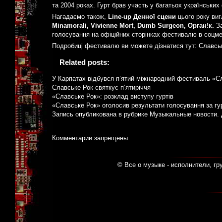
та 2004 роках. Гурт брав участь у багатьох українськи
Нагадаємо також,
Line-up Денної сцени
цього року виг
Minamorali, Vivienne Mort, Dumb Surgeon, Орган!к.
З
голосування на офіційних сторінках фестивалю в соцм
Подробиці фестивалю ви можете дізнатися тут: Славськ
Related posts:
У Карпатах відбувся п’ятий міжнародний фестиваль «С
Славське Рок святкує п’ятиріччя
«Славське Рок»: розклад виступу гуртів
«Славське Рок» оголосив результати голосування за гу
Запись опубликована в рубрике
Музыкальные новости
.
Комментарии запрещены.
© Все о музыке - исполнители, гр