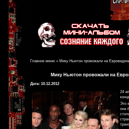
Главное меню
»
Мику Ньютон провожали на Евровидени
Мику Ньютон провожали на Евро
Дата: 10.12.2012
24 а
конц
Это 
она 
стол
стра
тран