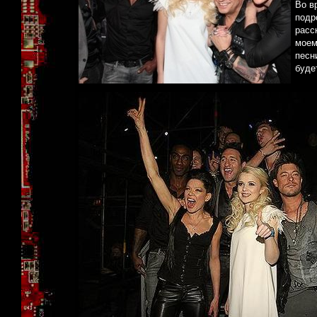
Во в
подр
расс
моем
песн
буде