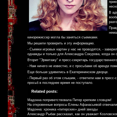
прие
неск
В ад
вооб
разг
Прав
нема
кинорежиссер могла бы заняться съемками.
Мы решили проверить и эту информацию.
- Съемки игровых картин у нас не проводятся, - завер
однажды и только для Александра Сокурова, когда он 
Вторит "Эрмитажу" и пресс-секретарь государственног
- Нам ничего не известно, и с просьбами об аренде по
Еще больше удивились в Екатерининском дворце.
- Первый раз об этом слышим, - ответили нам в пресс-
просьб в последнее время не поступало.
Related posts:
Мадонна поприветствовала Питер крепким словцом!
На откровенные вопросы Елены Афанасьевой отвечали
Мадонна: хроника «питерских» дней звезды
Александр Рыбак рассказал, как он уважает Козловско