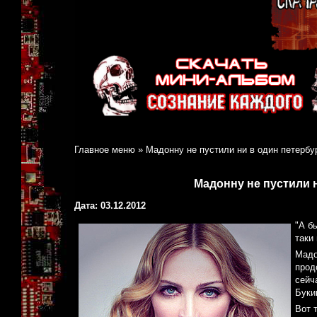
Главное меню
»
Мадонну не пустили ни в один петербу
Мадонну не пустили 
Дата: 03.12.2012
"А б
таки
Мадо
прод
сейч
Буки
Вот 