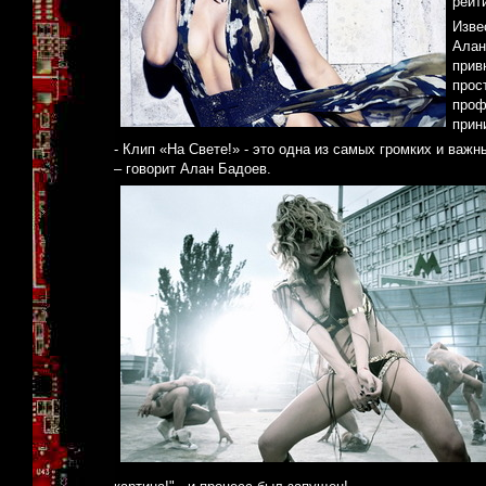
рейт
Изве
Алан
прив
прос
проф
прин
- Клип «На Свете!» - это одна из самых громких и важ
– говорит Алан Бадоев.