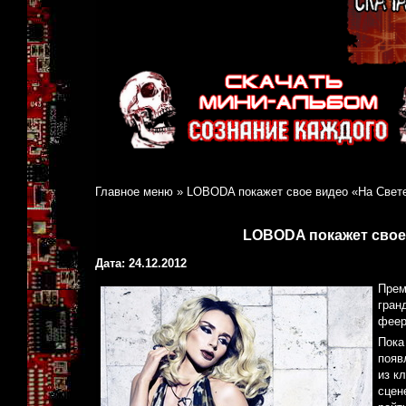
Главное меню
»
LOBODA покажет свое видео «На Свете!
LOBODA покажет свое 
Дата: 24.12.2012
Прем
гран
феер
Пока
появ
из к
сцен