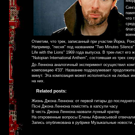
Мюрр
Синг
памя
что 
сред
благ
воен
Отметим, что трек, записанный при участии Йорка, Рон
Например, "песня" под названием "Two Minutes Silence"
Life with the Lions" 1969 года выпуска. В трек-лист ег
"Nutopian International Anthem", состоявшая из трех се
До Леннона аналогичный эксперимент осуществил комп
композицию 4'33''. Название подразумевает продолжит
минут. Эта композиция может исполняться на любых ин
на них.
Related posts:
Жизнь Джона Леннона: от первой гитары до последнего
Пісні Джона Леннона помістять в капсули часу
В честь Джона Леннона назвали лунный кратер
На откровенные вопросы Елены Афанасьевой отвечали
Запись опубликована в рубрике
Музыкальные новости
.