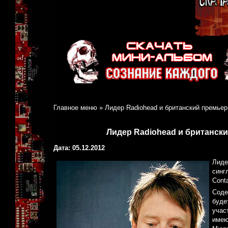
Главное меню
»
Лидер Radiohead и британский премье
Лидер Radiohead и британск
Дата: 05.12.2012
Лиде
синг
Cont
Соде
буде
учас
имею