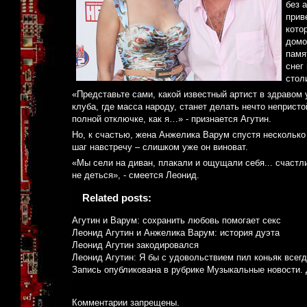
без 
прив
кото
домо
памя
снег
стол
«Представьте сами, какой известный артист в здравом
клуба, где масса народу, станет делать нечто неприст
полной отключке, как я…» - признается Агутин.
Но, к счастью, жена Анжелика Варум спустя несколько 
шаг навстречу – слишком уже он виноват.
«Мы сели на диван, плакали и ощущали себя... счастли
не деться», - смеется Леонид.
Related posts:
Агутин и Варум: сохранить любовь помогает секс
Леонид Агутин и Анжелика Варум: история дуэта
Леонид Агутин закодировался
Леонид Агутин: Я бы с удовольствием пил коньяк всег
Запись опубликована в рубрике
Музыкальные новости
.
Комментарии запрещены.