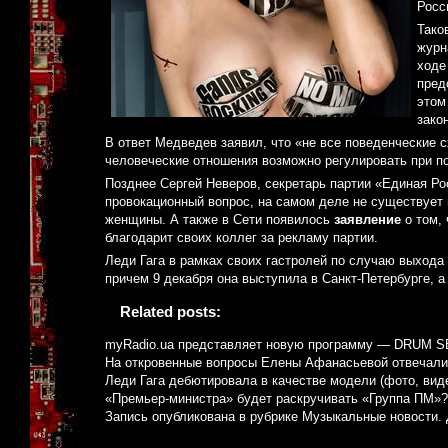
Росс
Тако
журн
ходе
пред
этом
зако
В ответ Медведев заявил, что «не все поведенческие с
человеческие отношения возможно регулировать при п
Позднее Сергей Неверов, секретарь партии «Единая Ро
провокационный вопрос, на самом деле не существует 
женщины. А также в Сети появилось
заявление
о том,
благодарит своих коллег за рекламу партии.
Леди Гага в рамках своих гастролей по случаю выхода
причем 9 декабря она выступила в Санкт-Петербурге, а 
Related posts:
myRadio.ua представляет новую программу — DRUM 
На откровенные вопросы Елены Афанасьевой отвечали
Леди Гага дебютировала в качестве модели (фото, вид
«Премьер-министра» будет раскручивать «Группа ПМ»?
Запись опубликована в рубрике
Музыкальные новости
.