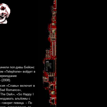
динили поп-дивы Бейонс
ем «Telephone» войдет в
переиздание
(2008).
рсия «Славы» включит в
«Bad Romance»,
 The Dark», «So Happy I
реиздавать альбомы с
 говорит певица. – По