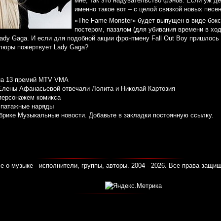
мне, так это надувательство фэнов. Если уж де
именно такое вот – с целой связкой новых песен
«The Fame Monster» будет выпущен в виде бокс
постером, паззлом (для убивания времени в хо
ady Gaga. И если для подобной акции фронтмену Fall Out Boy пришлось 
люры пожертвует Lady Gaga?
на 13 премий MTV VMA
Елены Афанасьевой отвечали Лолита и Николай Картозия
персонажем комикса
эпатажные наряды
убрике
Музыкальные новости
. Добавьте в закладки
постоянную ссылку
.
е о музыке - исполнители, группы, авторы. 2004 - 2026. Все права защи