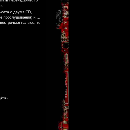
лать переиздание, то
».
-сета с двумя CD,
де прослушивания) и …
постричься налысо, то
щены.