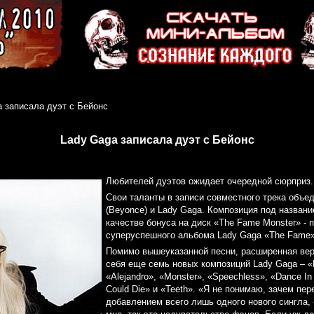
a записала дуэт с Бейонс
Lady Gaga записала дуэт с Бейонс
Любителей дуэтов ожидает очередной сюрприз.
Cвои таланты в записи совместного трека объе
(Beyonce) и Lady Gaga. Композиция под названи
качестве бонуса на диск «The Fame Monster» - 
суперуспешного альбома Lady Gaga «The Fame» 
Помимо вышеуказанной песни, расширенная ве
себя еще семь новых композиций Lady Gaga – 
«Alejandro», «Monster», «Speechless», «Dance In
Could Die» и «Teeth». «Я не понимаю, зачем пе
добавлением всего лишь одного нового сингла, -