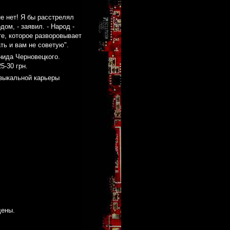
е нет! Я бы расстрелял
ом, - заявил. - Народ -
те, которое разворовывает
ать и вам не советую".
нида Черновецкого.
5-30 грн.
зыкальной карьеры
щены.