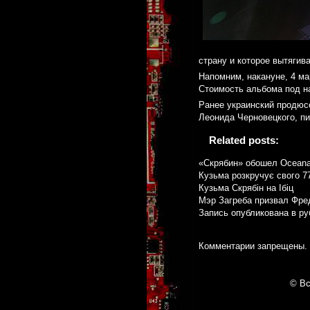
страну и которое вытягива
Напомним, накануне, 4 ма
Стоимость альбома под на
Ранее украинский продюс
Леонида Черновецкого, п
Related posts:
«Скрябин» обошел Oceana
Кузьма розкручує свого 77
Кузьма Скрябін на Ібіц
Мэр Загреба призвал Фре
Запись опубликована в р
Комментарии запрещены.
© Вс