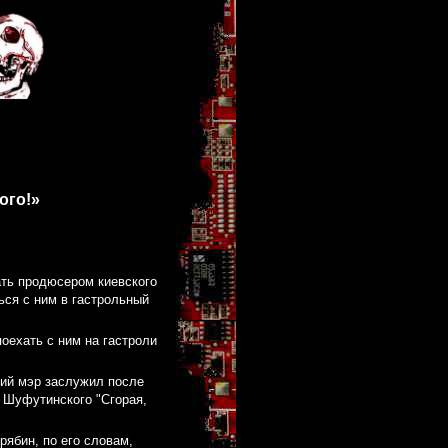
ого!»
ать продюсером киевского
ься с ним в гастрольный
оехать с ним на гастроли
.
кий мэр заслужил после
ю Шуфутинского "Сгорая,
рябин, по его словам,