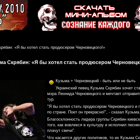
крябин: «Я бы хотел стать продюсером Черновецкого!»
ма Скрябин: «Я бы хотел стать продюсером Черновецк
Кузьма + Черновецкий - быть или не быть
Украинский певец Кузьма Скрябин хочет ст
мэра Леонида Черновецкого и мечтает отправит
тур.
"Я бы хотел стать продюсером Черновецкого и п
по стране. Поет он прекрасно!", - сказал Кузьма
Благосклонность лидера группы Скрябин киевс
того, как вовлекся в культуру и исполнил песн
плачут свечи".
Что касается других политиков, то их Кузьма Ск