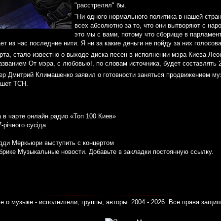
"расстрелял" бы.
"Ни одного нормального политика в нашей стран
всех абсолютно за то, что они вытворяют с народ
это мы с вами, потому что сборище в парламен
ет из нас последние нити. Я ни за какие деньги не пойду за них голосов
рта, стало известно о выходе диска песен в исполнении мэра Киева Лео
званием От мэра, с любовью!, по словам источника, будет составлять 2
ер Дмитрий Климашенко заявил о готовности заняться продвижением му
ишет ТСН.
 в чарте онлайн радио «Топ 100 Киев»
-річного сусіда
дди Меркьюри выступить с концертом
убрике
Музыкальные новости
. Добавьте в закладки
постоянную ссылку
.
е о музыке - исполнители, группы, авторы. 2004 - 2026. Все права защи