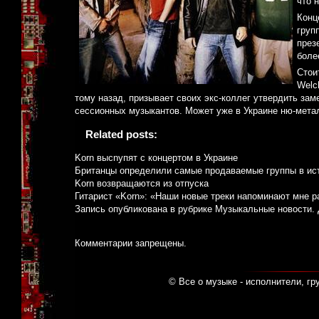
что 
Конц
груп
през
боле
Стои
Welc
тому назад, призывает своих экс-коллег утвердить зам
сессионных музыкантов. Может уже в Украине ню-мета
Related posts:
Korn высnупят с концертом в Украине
Британцы определили самые продаваемые группы в ис
Korn возвращаются из отпуска
Гитарист «Korn»: «Наши новые треки напоминают мне р
Запись опубликована в рубрике
Музыкальные новости
.
Комментарии запрещены.
© Все о музыке - исполнители, гр