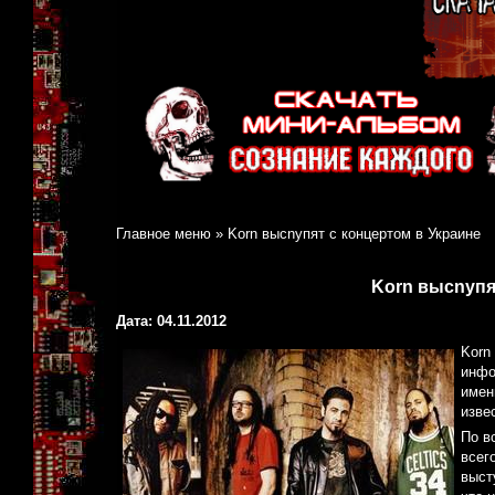
Главное меню
»
Korn высnупят с концертом в Украине
Korn высnупя
Дата: 04.11.2012
Korn
инфо
имен
изве
По в
всег
выст