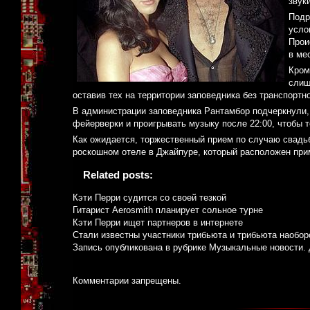
звук
Подр
усло
Прои
в ме
Кром
слиш
оставив тех на территории заповедника без транспортн
В администрации заповедника Рантамбор подчеркнули, 
фейерверки и проигрывать музыку после 22:00, чтобы 
Как ожидается, торжественный прием по случаю свадьб
роскошном отеле в Джайпуре, который расположен прим
Related posts:
Кэти Перри судится со своей тезкой
Гитарист Aerosmith планирует сольное турне
Кэти Перри ищет партнеров в интернете
Стали известны участники трибьюта и трибьюта наобо
Запись опубликована в рубрике
Музыкальные новости
.
Комментарии запрещены.