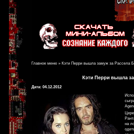
Главное меню
»
Кэти Перри вышла замуж за Рассела Б
Кэти Перри вышла за
Дата: 04.12.2012
Испо
сыгр
Agen
Цере
Рант
на л
одет