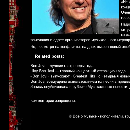
«Не 
конц
Очен
гово
Надо
ситу
когд
замечания в адрес организаторов музыкального меропр
Но, несмотря на конфликты, на днях вышел новый альб
Related posts:
Bon Jovi – лучшие гастролеры года
Шоу Bon Jovi — главный концертный аттракцион года
«Bon Jovi» выпускают «Greatest Hits» с четырьмя нов
Bon Jovi возмущены использованием их песни в предв
Запись опубликована в рубрике
Музыкальные новости
.
Комментарии запрещены.
© Все о музыке - исполнители, гр