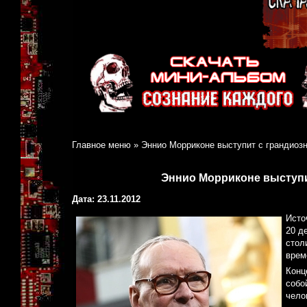
Главное меню
»
Эннио Морриконе выступит с грандиоз
Эннио Морриконе выступи
Дата: 23.11.2012
Источ
20 д
стол
врем
Конц
собо
чело