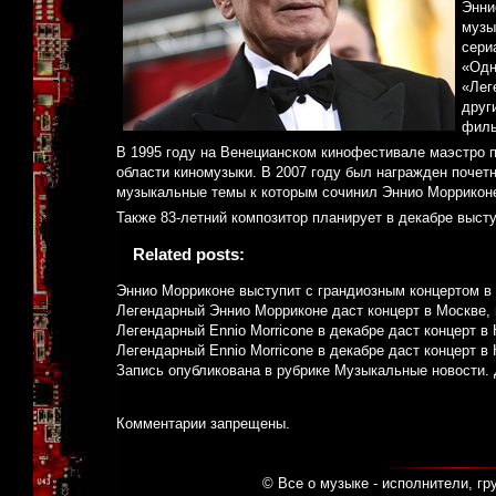
Энни
музы
сери
«Одн
«Лег
друг
филь
В 1995 году на Венецианском кинофестивале маэстро 
области киномузыки. В 2007 году был награжден почет
музыкальные темы к которым сочинил Эннио Моррикон
Также 83-летний композитор планирует в декабре выступ
Related posts:
Эннио Морриконе выступит с грандиозным концертом в
Легендарный Эннио Морриконе даст концерт в Москве, 
Легендарный Ennio Morricone в декабре даст концерт в
Легендарный Ennio Morricone в декабре даст концерт в
Запись опубликована в рубрике
Музыкальные новости
.
Комментарии запрещены.
© Все о музыке - исполнители, гр