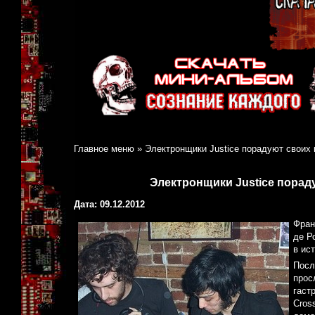
Главное меню
»
Электронщики Justice порадуют своих
Электронщики Justice пора
Дата: 09.12.2012
Фран
де Р
в ис
Посл
прос
гаст
Cros