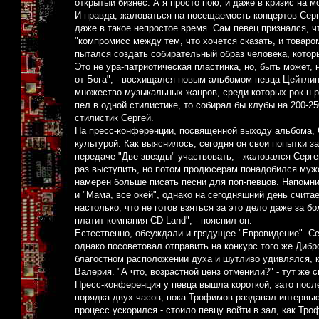
открытый бизнес. А я просто пою, и даже в кризис на м
И правда, жаловаться на посещаемость концертов Серг
даже в такое непростое время. Сам певец признался, ч
"компромисс между тем, что хочется сказать, и товаро
пытался создать собирательный образ человека, которы
Это не ура-патриотическая пластинка, но, быть может,
от Бога", - восхищался новым альбомом певца Цейтлин
множество музыкальных жанров, среди которых рок-н-р
пел в одной стилистике, то собирал бы клубы на 200-25
стилистик Сергей.
На пресс-конференции, посвященной выходу альбома, С
культурой. Как выяснилось, сегодня он свои попытки з
передаче "Две звезды" участвовать, - жаловался Сер
раз выступить, но потом продюсерам понадобился мужск
намерен больше писать песни для поп-певцов. Напомни
и "Мама, все oкей", однако на сегодняшний день счита
настолько, что не готов взяться за это дело даже за б
платит компания CD Land", - пояснил он.
Естественно, обсуждали и грядущее "Евровидение". Се
однако посоветовал отправить на конкурс того же Дибр
благостном расположении духа и шутливо удивлялся, ко
Валерия. "А что, возрастной ценз отменили?" - тут же с
Пресс-конференция у певца вышла короткой, зато пос
порядка двух часов, пока Трофимов раздавал интервью
процесс ускорился - стоило певцу войти в зал, как Тр