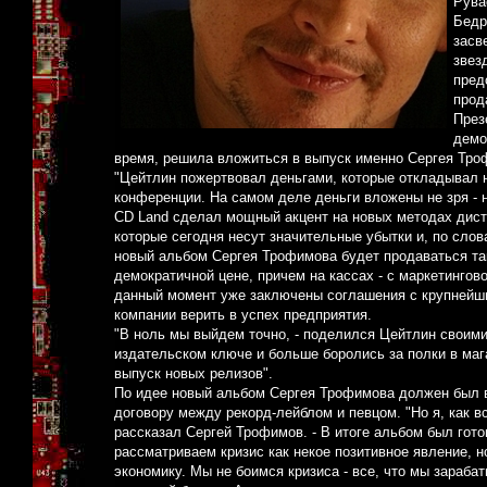
Рува
Бедр
засв
звез
пред
прод
През
демо
время, решила вложиться в выпуск именно Сергея Трофи
"Цейтлин пожертвовал деньгами, которые откладывал н
конференции. На самом деле деньги вложены не зря - н
CD Land сделал мощный акцент на новых методах дист
которые сегодня несут значительные убытки и, по сло
новый альбом Сергея Трофимова будет продаваться та
демократичной цене, причем на кассах - с маркетингов
данный момент уже заключены соглашения с крупнейши
компании верить в успех предприятия.
"В ноль мы выйдем точно, - поделился Цейтлин своими
издательском ключе и больше боролись за полки в мага
выпуск новых релизов".
По идее новый альбом Сергея Трофимова должен был вы
договору между рекорд-лейблом и певцом. "Но я, как в
рассказал Сергей Трофимов. - В итоге альбом был гото
рассматриваем кризис как некое позитивное явление, н
экономику. Мы не боимся кризиса - все, что мы зараб