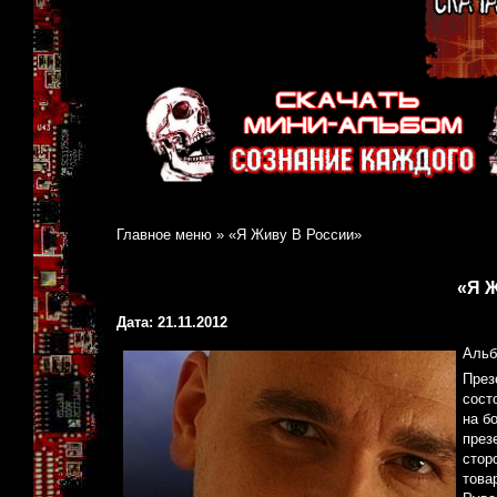
Главное меню
»
«Я Живу В России»
«Я 
Дата: 21.11.2012
Альб
През
сост
на б
през
стор
това