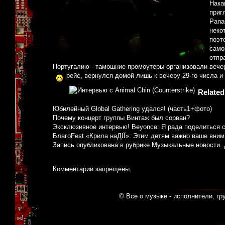
Нака
приг
Panac
неко
поэт
само
отпр
Португалию - тамошние промоутеры организовали вечер
рейс, вернулся домой лишь к вечеру 29-го числа 
Related
Юбилейный Global Gathering удался! (часть1+фото)
Почему концерт группы Винтаж был сорван?
Эксклюзивное интервью! Beyonce: Я рада поделиться 
БлагоFest «Крила наДІЇ»: Этим детям важно ваше вним
Запись опубликована в рубрике
Музыкальные новости
.
Комментарии запрещены.
© Все о музыке - исполнители, гр