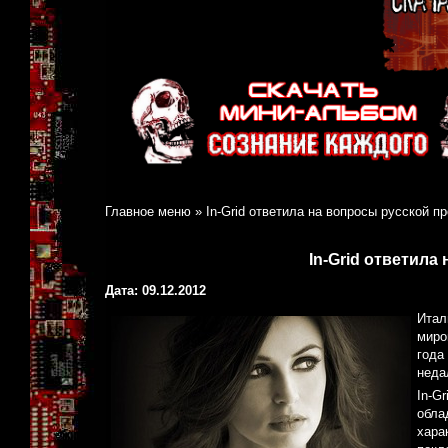
Главное меню
»
In-Grid ответила на вопросы русской п
In-Grid ответила
Дата: 09.12.2012
Итал
миро
года
неда
In-G
обла
хара