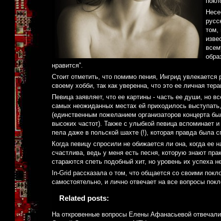
покл
Несе
русс
том,
изве
всем
обра
нравится”.
Стоит отметить, что помимо пения, Ингрид увлекается
своему хобби, так как уверенна, что это ее личная тер
Певица заявляет, что ее картины - часть ее души, но в
самых неожиданных местах ей приходилось выступать, 
(единственным пожеланием организаторов концерта был
высоких частот). Также с улыбкой певица вспоминает и 
пела даже в польской шахте (!), которая правда была 
Когда певицу спросили не обижается ли она, когда ее 
счастлива, ведь у меня есть песня, которую знают пра
стараются спеть подобный хит, но уровень их успеха н
In-Grid рассказала о том, что общается со своими покл
самостоятельно, и лично отвечает на все вопросы покл
Related posts:
На откровенные вопросы Елены Афанасьевой отвечали