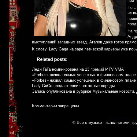
при 
Но с
не в
прив
прод
На п
Андр
выступлений западных звезд. Агапов даже готов прямо 
К слову, Lady Gaga на заре певческой карьеры уже поб
Related posts:
Леди ГаГа номинирована на 13 премий MTV VMA
«Forbes» назвал самых успешных в финансовом плане 
«Forbes» назвал самых успешных в финансовом плане 
Lady GaGa продает свои эпатажные наряды
Запись опубликована в рубрике
Музыкальные новости
.
Комментарии запрещены.
© Все о музыке - исполнители, гр