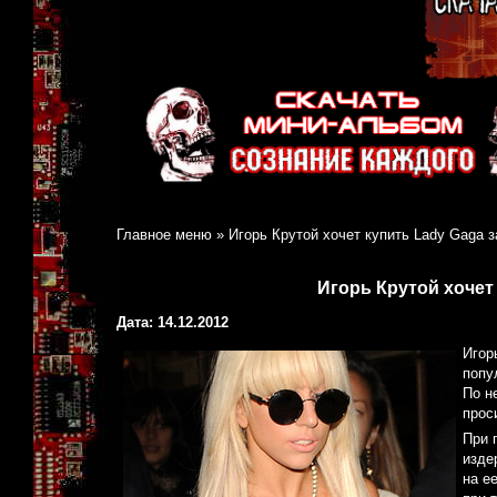
Главное меню
»
Игорь Крутой хочет купить Lady Gaga з
Игорь Крутой хочет 
Дата: 14.12.2012
Игор
попу
По н
прос
При 
изде
на е