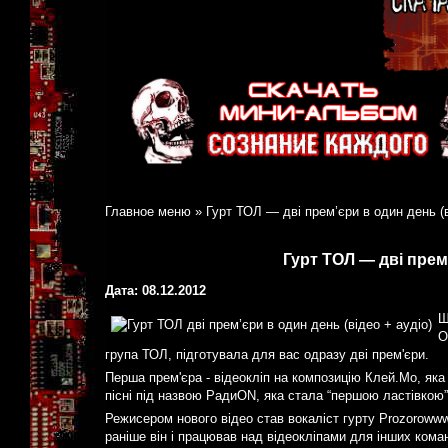
Главное меню
»
Гурт ТОЛ — дві прем’єри в один день (в
Гурт ТОЛ — дві прем’
Дата: 08.12.2012
Ш
О
група ТОЛ, підготувала для вас одразу дві прем'єри.
Перша прем'єра - відеокліп на композицію Клей.Мо, яка
пісні під назвою РадиON, яка стала “першою ластівкою”
Режисером нового відео став вокаліст гурту Prozorowww,
раніше він і працював над відеокліпами для інших коман