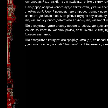
спланований хід, який, як він надіється зніме з гурту 
Саундпродюсером нового аудіо також став, уже не впер
Любинський. Сергій розповів, що в процесі запису ново
записати декілька пісень на різних студіях звукозапису
під час запису свого дебютного альбому під назвою “Си
Що стосується дати виходу нового альбому, до достемен
собою конкретних часових рамок, пояснюючи це тим, що
їхнього звучання.
Що стосується концертного графіку команди, то наразі 
Дніпропетровську в клубі “Тайм-аут” та 1 березня в Дон