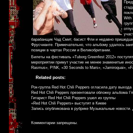
Пред
стад
покл
With
груп
отпу
учас
барабанщик Чад Смит, басист Фли и недавно пришедши
Фрусчианте. Примечательно, что альбому удалось заня
позиции в чартах России и Великобритании.
Билеты на фестиваль «Tuborg Greenfest 2012» поступят 
мероприятии примут участие не менее знаменитые иностр
Rasmus», P!NK, «30 Seconds to Mars», «Jamiroquai», «F
Related posts:
Рок-группа Red Hot Chili Peppers огласила дату выхода
Red Hot Chili Peppers презентовали обложку альбома I’
Гитарист Red Hot Chili Peppers ушел из группы
«Red Hot Chili Peppers» выступят в Киеве
Запись опубликована в рубрике
Музыкальные новости
.
Комментарии запрещены.