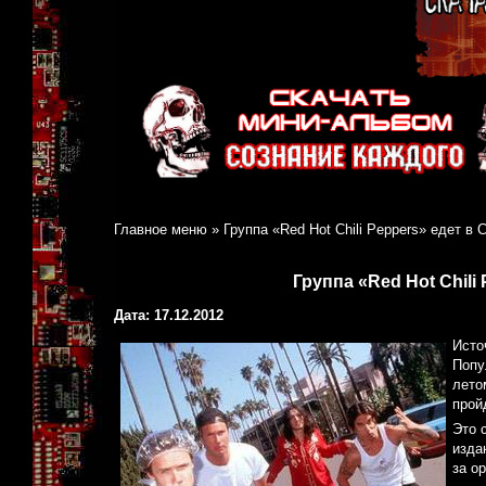
Главное меню
»
Группа «Red Hot Chili Peppers» едет в 
Группа «Red Hot Chili
Дата: 17.12.2012
Исто
Попу
лето
прой
Это 
изда
за о