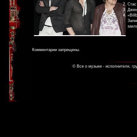
Стас
Джен
«Bil
Запи
закл
Комментарии запрещены.
© Все о музыке - исполнители, гр