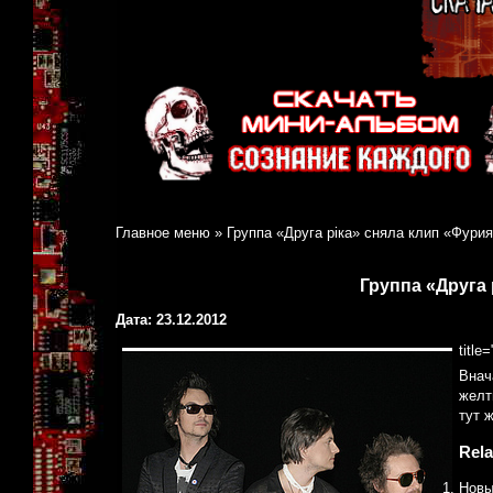
Главное меню
»
Группа «Друга ріка» сняла клип «Фури
Группа «Друга 
Дата: 23.12.2012
title
Внач
желт
тут 
Rela
Новы