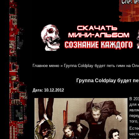
Главное меню
»
Группа Coldplay будет петь гимн на Ол
Группа Coldplay будет п
Дата: 10.12.2012
В 20
для 
явля
пере
того
Есте
чест