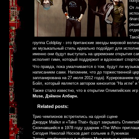
попу
От л
испо
благ
реши
отде
Тако
группа Coldplay - это британские звезды мировой вели
их музыкальный стиль идеально подойдет для исполне
именно они будут выступать на церемонии открытия сам
исполнят гимн, который поддержит и вдохновит спорт
Что правда, пока умалчивается о том, будут ли музык
написанием сами. Напомним, что до торжественной цер
запланирована на 27 июля 2012 года). Курированием п
Бойл, который является автором кинохитов “На игле” и
Также стало известно, что в открытии Олимпийских игр
Muse, Дэймон Албарн.
Related posts:
Трио чемпионов встретились на одной сцене
Джордж Майкл и «Take That» будут закрывать Олимпий
Скончавшийся в 1978 году ударник «The Who» приглаше
Сегодня Николай Носков дает сольник в Лужниках
Запись опубликована в рубрике
Музыкальные новости
.