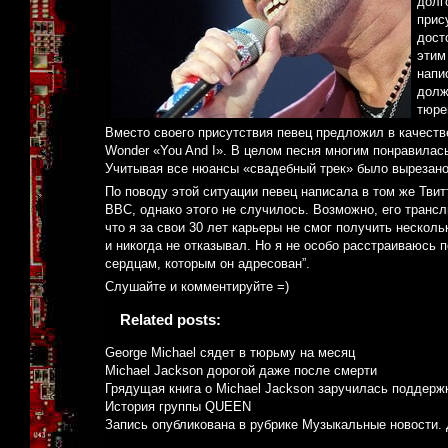
долг
прис
дост
этим
напи
долж
тюре
Вместо своего присутствия певец предложил в качеств
Wonder «You And I». В целом песня многим понравилась
Учитывая все нюансы «свадебный трек» было вырезано
По поводу этой ситуации певец написала в том же Твит
BBC, однако этого не случилось. Возможно, его трансл
что я за свои 30 лет карьеры не смог получить нескол
и никогда не отказывал. Но я не особо расстраиваюсь
сердцам, которым он адресован”.
Слушайте и комментируйте =)
Related posts:
George Michael сядет в тюрьму на месяц
Michael Jackson дорогой даже после смерти
Грядущая книга о Michael Jackson заручилась поддерж
История группы QUEEN
Запись опубликована в рубрике
Музыкальные новости
.