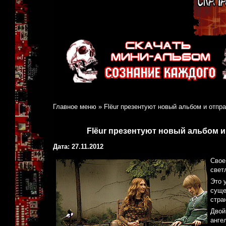
Главное меню
»
Flёur презентуют новый альбом и отпр
Flёur презентуют новый альбом и
Дата: 27.11.2012
Свое
свет
Это 
суще
стра
Двой
анге