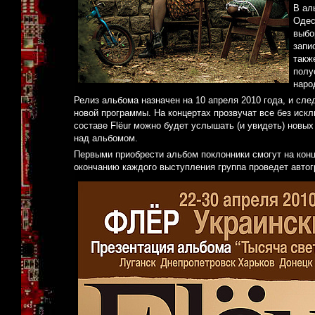
В ал
Одес
выбо
запи
такж
полу
наро
Релиз альбома назначен на 10 апреля 2010 года, и сле
новой программы. На концертах прозвучат все без искл
составе Flёur можно будет услышать (и увидеть) новы
над альбомом.
Первыми приобрести альбом поклонники смогут на конц
окончанию каждого выступления группа проведет авто