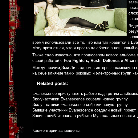
заяв
неск
слож
в ко
Лиде
резу
внов
время использовали все то, что нам так нравится в Ev
Могу признаться, что я просто влюблена в наш новый с
Также сало известно, что продюсером нового альбома
своей работой с
Foo Fighters, Rush, Deftones и Alice i
Между прочим,Эми Ли в одном з интервью намекнула на
на себе влияние таких роковых и электронных групп ка
Related posts:
Evanescence приступают к работе над третим альбомо
Экс-участники Evanescence собрали новую группу
Экс-участники Evanescence собрали новую группу
Бывшие участники Evanescence создали новый проект
Запись опубликована в рубрике
Музыкальные новости
.
Комментарии запрещены.