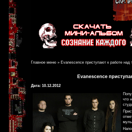
Главное меню
»
Evanescence приступают к работе над
Evanescence приступа
Дата: 10.12.2012
Попу
что 
студ
Прис
отме
муль
Напо