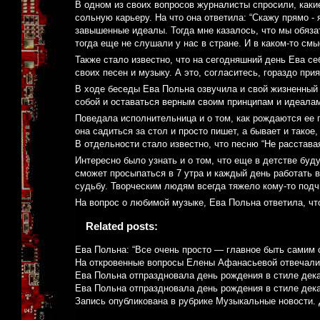
В одном из своих вопросов журналисты спросили, каки
сольную карьеру. На что она ответила: “Скажу прямо - 
завышенные идеалы. Тогда мне казалось, что мы обяза
тогда еще не слушали у нас в стране. И в каком-то с
Также стало известно, что на сегодняшний день Ева се
своих песен и музыку. А это, согласитесь, гораздо пр
В ходе беседы Ева Польна озвучила и свой жизненный д
собой и оставаться верным своим принципам и идеалам
Поведала исполнительница и о том, как рождаются ее п
она садиться за стол и просто пишет, а бывает и такое
В отдельности стало известно, что песню “Не расстава
Интересно было узнать и о том, что еще в детстве буду
сможет просыпаться в 7 утра и каждый день работать в
судьбу. Творческим людям всегда тяжело кому-то подч
На вопрос о любимой музыке, Ева Польна ответила, чт
Related posts:
Ева Польна: “Все очень просто — главное быть самим 
На откровенные вопросы Елены Афанасьевой отвечали
Ева Польна отпраздновала день рождения в стиле дек
Ева Польна отпраздновала день рождения в стиле дек
Запись опубликована в рубрике
Музыкальные новости
.