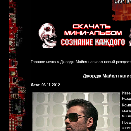
Главное меню
»
Джордж Майкл написал новый рождест
Джордж Майкл напи
Дата: 06.11.2012
Изве
Рожд
Комп
скач
мага
Нова
знам