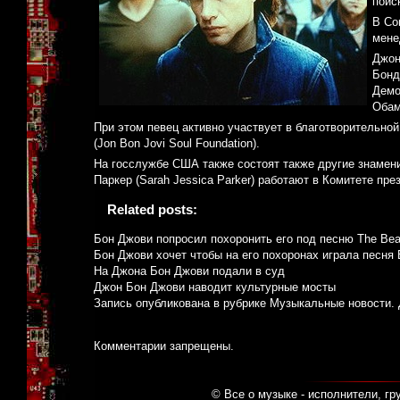
поис
В Со
мене
Джон
Бонд
Демо
Обам
При этом певец активно участвует в благотворительной
(Jon Bon Jovi Soul Foundation).
На госслужбе США также состоят также другие знамени
Паркер (Sarah Jessica Parker) работают в Комитете пре
Related posts:
Бон Джови попросил похоронить его под песню The Bea
Бон Джови хочет чтобы на его похоронах играла песня 
На Джона Бон Джови подали в суд
Джон Бон Джови наводит культурные мосты
Запись опубликована в рубрике
Музыкальные новости
.
Комментарии запрещены.
© Все о музыке - исполнители, гр