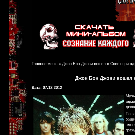
Главное меню
»
Джон Бон Джови вошел в Совет при а
Джон Бон Джови вошел 
Дата: 07.12.2012
Музы
адми
дека
По з
общи
член
граж