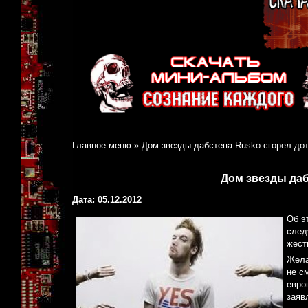
Главное меню
»
Дом звезды дабстепа Rusko сгорел до
Дом звезды даб
Дата: 05.12.2012
Об э
след
жест
Жела
не с
евро
заяв