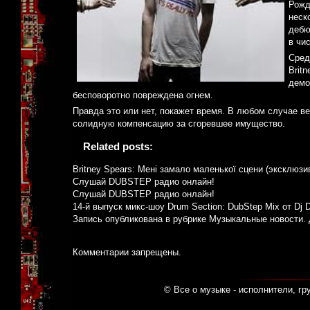
Рожд
неск
дебю
в чи
Сред
Brit
демо
бесповоротно повреждена огнем.
Правда это или нет, покажет время. В любом случае ве
солидную компенсацию за сгоревшее имущество.
Related posts:
Britney Spears: Мені замало маленької сцени (эксклюзи
Слушай DUBSTEP радио онлайн!
Слушай DUBSTEP радио онлайн!
14-й выпуск микс-шоу Drum Section: DubStep Mix от Dj 
Запись опубликована в рубрике
Музыкальные новости
.
Комментарии запрещены.
© Все о музыке - исполнители, гр