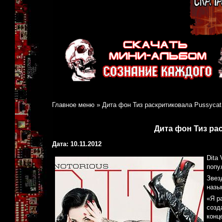
Главное меню
»
Дита фон Тиз раскритиковала Pussycat 
Дита фон Тиз рас
Дата: 10.11.2012
Dita
попу
Звез
назы
«Я р
созд
конц