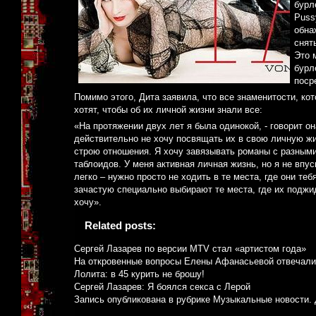
бурл
Puss
обна
снят
Это 
бурл
поср
Помимо этого, Дита заявила, что все знаменитости, к
хотят, чтобы об их личной жизни знали все:
«На протяжении двух лет я была одинокой, - говорит он
действительно не хочу посвящать их в свою личную жи
строю отношения. Я хочу завязывать романы с разными 
таблоидов. У меня активная личная жизнь, но я не впу
легко – нужно просто не ходить в те места, где они те
зачастую специально выбирают те места, где их поджида
хочу».
Related posts:
Сергей Лазарев по версии MTV стал «артистом года»
На откровенные вопросы Елены Афанасьевой отвечали
Лолита: в 45 курить не брошу!
Сергей Лазарев: Я боялся секса с Лерой
Запись опубликована в рубрике
Музыкальные новости
.