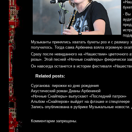
«Наш
буке
- Вы
ауди
пред
испр
пода
Музыканты принялись хватать букеты роз и с размаху 
получилось. Тогда сама Арбенина взяла огромную охапк
Сразу после невиданного на «Нашествии» цветочного 
розы». Этой песней «Ночные снайперы» феерически за
Он навсегда останется в истории фестиваля «Нашестви
Related posts:
Сурганова: пирожки ко дню рождения
Акустический роман Дианы Арбениной
«Ночные Снайперы» выпускают «Последний патрон»
Альбом «Снайперов» выйдет на флэшке и спецплеере
Запись опубликована в рубрике
Музыкальные новости
.
Комментарии запрещены.