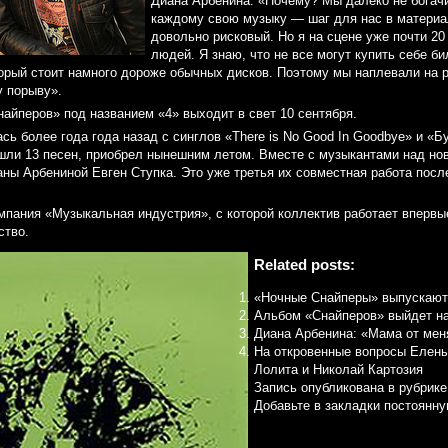
Диана Арбенина: «Почему? Мы далеко не богач
каждому свою музыку — шаг для нас в матери
довольно рисковый. Но я на сцене уже почти 20
людей. Я знаю, что не все могут купить себе би
торый стоит намного дороже обычных дисков. Поэтому мы наплевали на 
 порыву».
айперов» под названием «4» выходит в свет 10 сентября.
сь более года года назад с синглов «There is No Good In Goodbye» и «Б
ошли 13 песен, приобрел нынешним летом. Вместе с музыкантами над н
аны Арбениной Евген Ступка. Это уже третья их совместная работа пос
мпания «Музыкальная индустрия», с которой коллектив работает впервы
ство.
Related posts:
«Ночные Снайперы» выпускают
Альбом «Снайперов» выйдет н
Диана Арбенина: «Мама от мен
На откровенные вопросы Елен
Лолита и Николай Картозия
Запись опубликована в рубрик
Добавьте в закладки
постоянну