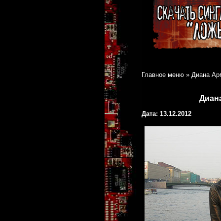
Главное меню
»
Диана Арб
Диан
Дата: 13.12.2012