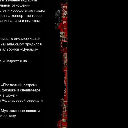
и и желание подарить
альном отношении
 лет и хорошо знаю наших
лет на концерт, не говоря
рационализм и целиком
унин», а окончательный
овым альбомом трудился
ле альбомов «Цунами»
е и надеется на
 «Последний патрон»
а флэшке и спецплеере
я в шоке!»
ы Афанасьевой отвечали
е
Музыкальные новости
.
ю ссылку
.