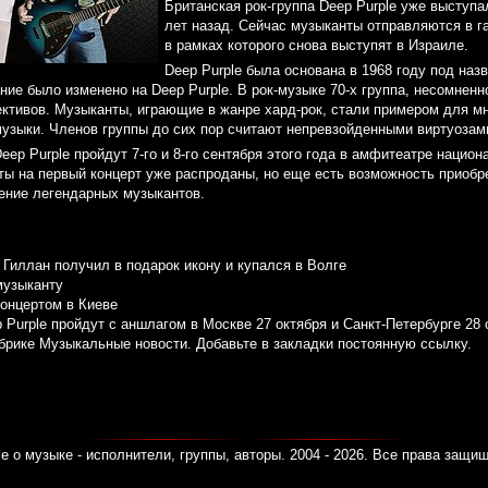
Британская рок-группа Deep Purple уже выступа
лет назад. Сейчас музыканты отправляются в г
в рамках которого снова выступят в Израиле.
Deep Purple была основана в 1968 году под наз
ание было изменено на Deep Purple. В рок-музыке 70-х группа, несомненн
ктивов. Музыканты, играющие в жанре хард-рок, стали примером для 
узыки. Членов группы до сих пор считают непревзойденными виртуозам
ep Purple пройдут 7-го и 8-го сентября этого года в амфитеатре национ
ты на первый концерт уже распроданы, но еще есть возможность приобре
ение легендарных музыкантов.
 Гиллан получил в подарок икону и купался в Волге
музыканту
концертом в Киеве
Purple пройдут с аншлагом в Москве 27 октября и Санкт-Петербурге 28 
убрике
Музыкальные новости
. Добавьте в закладки
постоянную ссылку
.
е о музыке - исполнители, группы, авторы. 2004 - 2026. Все права защи