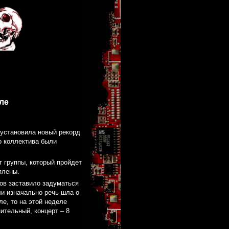
ле
 установила новый рекорд
о коллектива были
т группы, который пройдет
плены.
ов заставило задуматься
ли изначально речь шла о
е, то на этой неделе
ительный, концерт – 8