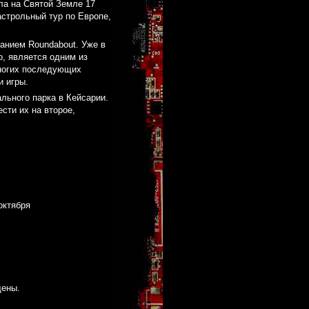
ла на Святой Земле 17
астрольный тур по Европе,
ванием Roundabout. Уже в
о, является одним из
многих последующих
и игры.
ального парка в Кейсарии.
сти их на второе,
октября
щены.