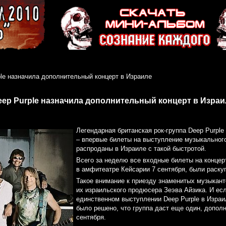
ple назначила дополнительный концерт в Израиле
eep Purple назначила дополнительный концерт в Израи
Легендарная британская рок-группа Deep Purple
– впервые билеты на выступление музыкальног
распроданы в Израиле с такой быстротой.
Всего за неделю все входные билеты на концер
в амфитеатре Кейсарии 7 сентября, были раску
Такое внимание к приезду знаменитых музыкант
их израильского продюсера Зеэва Айзика. И ес
единственном выступлении Deep Purple в Израил
было решено, что группа даст еще один, дополн
сентября.