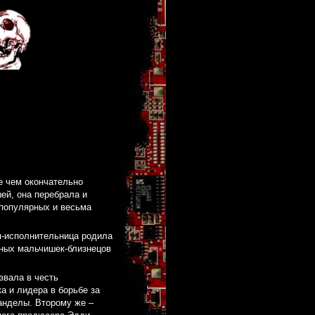
е чем окончательно
ей, она перебрала и
 популярных и весьма
п-исполнительница родила
ных мальчишек-близнецов
звала в честь
а и лидера в борьбе за
анделы. Второму же –