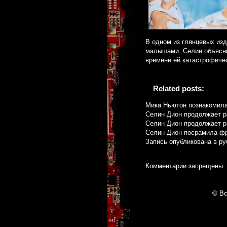
В одном из глянцевых изд
малышами. Селин объясни
времени ей катастрофиче
Related posts:
Мика Ньютон познакомилас
Селин Дион продолжает ра
Селин Дион продолжает ра
Селин Дион посрамила фра
Запись опубликована в р
Комментарии запрещены.
© Вс