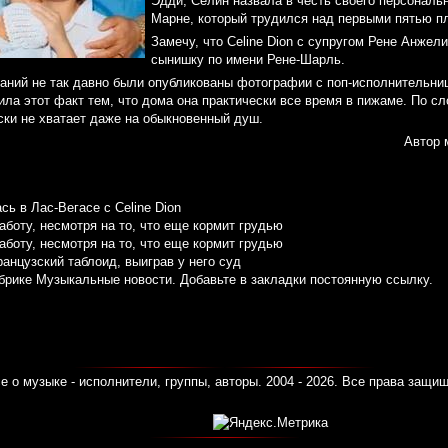
Эдди, Селин назвала в честь своего персональ
Марне, который трудился над первыми пятью п
Замечу, что Celine Dion с супругом Рене Анжели
сынишку по имени Рене-Шарль.
аний не так давно были опубликованы фотографии с поп-исполнительни
ла этот факт тем, что дома она практически все время в пижаме. По с
ски не хватает даже на обыкновенный душ.
Автор 
ь в Лас-Вегасе с Celine Dion
боту, несмотря на то, что еще кормит грудью
боту, несмотря на то, что еще кормит грудью
нцузский таблоид, выиграв у него суд
убрике
Музыкальные новости
. Добавьте в закладки
постоянную ссылку
.
е о музыке - исполнители, группы, авторы. 2004 - 2026. Все права защи