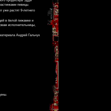
ного продюсера Эдди
ластинками певицы.
л уже растят 9-летнего
цей в белой пижамке и
ловам исполнительницы,
материала Андрей Гальчук
щены.