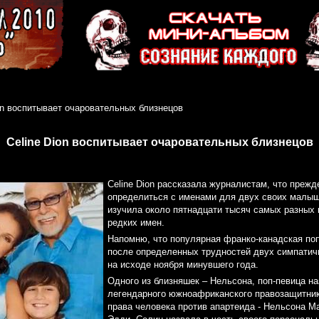
on воспитывает очаровательных близнецов
Celine Dion воспитывает очаровательных близнецов
Celine Dion рассказала журналистам, что прежд
определиться с именами для двух своих малыш
изучила около пятнадцати тысяч самых разных
редких имен.
Напомню, что популярная франко-канадская по
после определенных трудностей двух симпатич
на исходе ноября минувшего года.
Одного из близняшек – Нельсона, поп-певица на
легендарного южноафриканского правозащитник
права человека против апартеида - Нельсона М