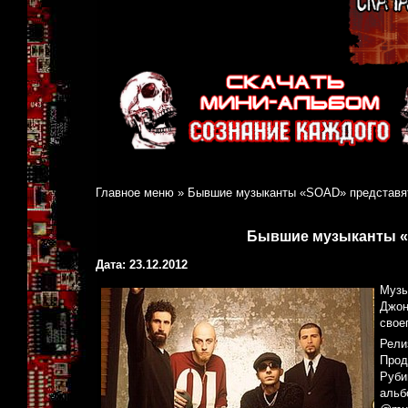
Главное меню
»
Бывшие музыканты «SOAD» представят
Бывшие музыканты «
Дата: 23.12.2012
Музы
Джон
свое
Рели
Прод
Руби
альб