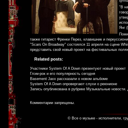
@mus
"В н
гово
утве
испо
Янг (
Поми
также гитарист Френки Перез, клавишник и перкуссио
"Scars On Broadway" состоялся 11 апреля на сцене Wh
представить свой новый проект на фестивальных поля
Related posts:
Участники System Of A Down презентуют новый проект
Глэм-рок и его популярность сегодня
Basement Jaxx рассказали о новом альбоме
System Of A Down опровергают слухи о реюнионе
Запись опубликована в рубрике
Музыкальные новости
.
Комментарии запрещены.
© Все о музыке - исполнители, гр