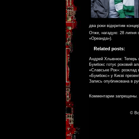
два роки відкритим концер
Отже, нагадую: 28 липня о
«Ореанда»).
Related posts:
Андрей Хлывнюк: Теперь 
Бумбокс готує роковий а
«Славське Рок»: розклад 
«Бумбокс» у Києві презе
Запись опубликована в р
Комментарии запрещены.
© Вс