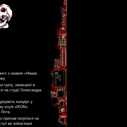
сингл з назвою «Немає
ежу.
ки гурту, записаної в
ся на студії Олександра
ідіграють концерт у
му клубі «IKON»,
 Ялта.
о приїхав погрітися на
ступ ви зобов’язані