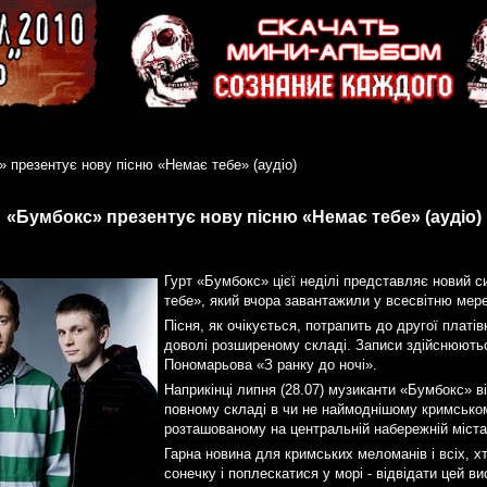
 презентує нову пісню «Немає тебе» (аудіо)
«Бумбокс» презентує нову пісню «Немає тебе» (аудіо)
Гурт «Бумбокс» цієї неділі представляє новий 
тебе», який вчора завантажили у всесвітню мер
Пісня, як очікується, потрапить до другої платів
доволі розширеному складі. Записи здійснюють
Пономарьова «З ранку до ночі».
Наприкінці липня (28.07) музиканти «Бумбокс» в
повному складі в чи не наймоднішому кримсько
розташованому на центральній набережній міста
Гарна новина для кримських меломанів і всіх, хт
сонечку і поплескатися у морі - відвідати цей ви