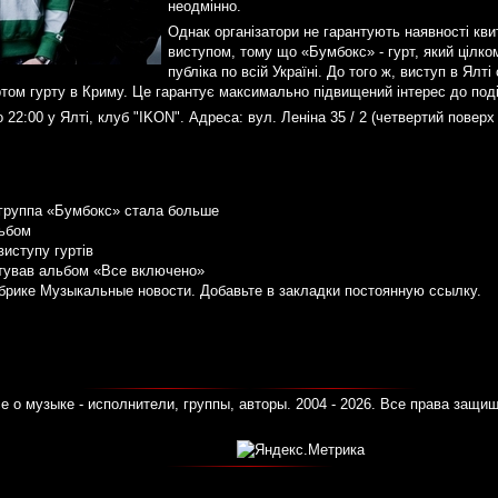
неодмінно.
Однак організатори не гарантують наявності кви
виступом, тому що «Бумбокс» - гурт, який цілк
публіка по всій Україні. До того ж, виступ в Ялт
том гурту в Криму. Це гарантує максимально підвищений інтерес до поді
 22:00 у Ялті, клуб "IKON". Адреса: вул. Леніна 35 / 2 (четвертий пове
группа «Бумбокс» стала больше
льбом
виступу гуртів
нтував альбом «Все включено»
убрике
Музыкальные новости
. Добавьте в закладки
постоянную ссылку
.
е о музыке - исполнители, группы, авторы. 2004 - 2026. Все права защи