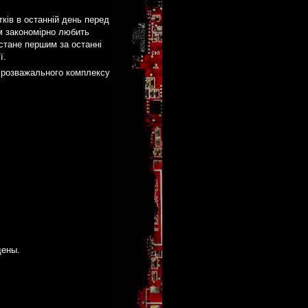
тків в останній день перед
ом закономірно любить
і стане першим за останні
ї.
рх розважального комплексу
щены.