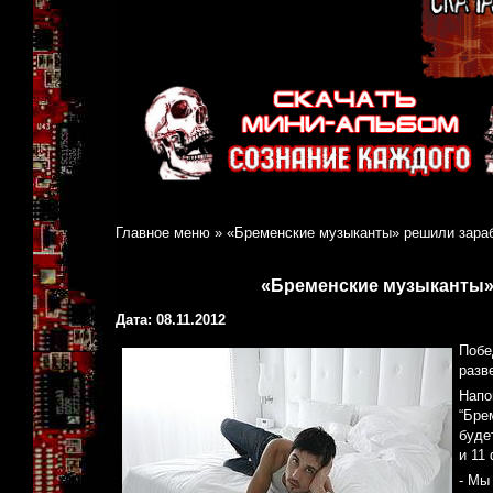
Главное меню
»
«Бременские музыканты» решили зара
«Бременские музыканты»
Дата: 08.11.2012
Побе
разв
Напо
“Бре
буде
и 11
- Мы