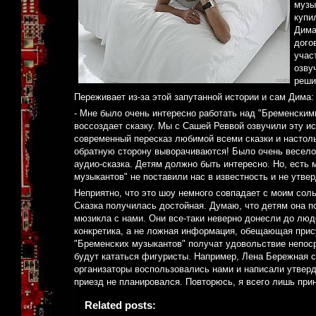
музы
купи
Дима
дого
учас
озву
реши
Переживает из-за этой запутанной истории и сам Дима:
- Мне было очень интересно работать над "Бременским
воссоздает сказку. Мы с Сашей Реввой озвучили эту 
современный пересказ любимой всеми сказки и настоль
обратную сторону выворачиваются! Было очень весело, 
аудио-сказка. Детям должно быть интересно. Но, есть
музыкантов" не поставили нас в известность и не утве
Неприятно, что это шоу немного совпадает с моим соль
Сказка получилась достойная. Думаю, что детям она по
мюзикла с нами. Они все-таки неверно донесли до люд
конкретика, а не ложная информация, обещающая прису
"Бременских музыкантов" получат удовольствие непоср
будут кататься фигуристы. Например, Лена Бережная с 
организаторы воспользовались нами и написали утверд
приезд не планировался. Повторюсь, я всего лишь прин
Related posts: