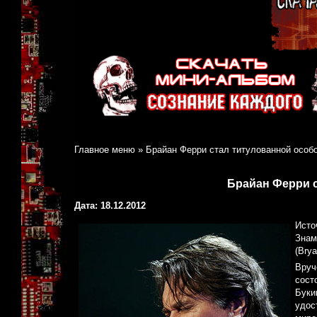
Главное меню
»
Брайан Ферри стал титулованной особ
Брайан Ферри 
Дата: 18.12.2012
Исто
Знам
(Bry
Вруч
сост
Буки
удос