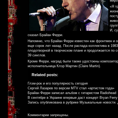
миро
«Я т
жизн
пост
живо
груп
И, с
сказал Брайан Ферри.
Напомню, что Брайан Ферри известен как фронтмен и о
еще сорок лет назад. После распада коллектива в 1983
плодотворной в творческом плане и продолжается по с
39 синглов.
Кроме Ферри, наград были также удостоены композитор
исполнительница Клэр Мартин (Claire Martin).
Related posts:
Глэм-рок и его популярность сегодня
Сергей Лазарев по версии MTV стал «артистом года»
Брайан Ферри записал альбом с гитаристом Radiohead
В сентябре в Украине впервые даст концерт Bryan Ferry
Запись опубликована в рубрике
Музыкальные новости
.
Комментарии запрещены.