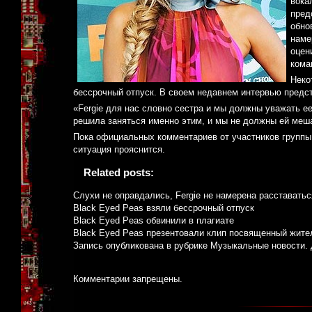
вока
пред
обно
наме
оцен
кома
Неко
бессрочный отпуск. В своем недавнем интервью предст
«Fergie для нас словно сестра и мы должны уважать е
решила заняться именно этим, и мы не должны ей меш
Пока официальных комментариев от участников группы 
ситуация прояснится.
Related posts:
Слухи не оправдались, Fergie не намерена расставатьс
Black Eyed Peas взяли бессрочный отпуск
Black Eyed Peas обвинили в плагиате
Black Eyed Peas презентовали клип посвященный жите
Запись опубликована в рубрике
Музыкальные новости
.
Комментарии запрещены.