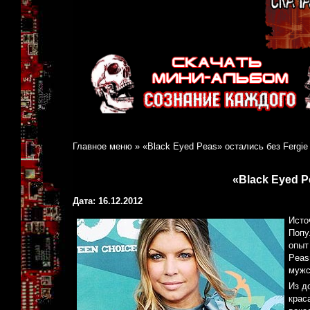
Главное меню
»
«Black Eyed Peas» остались без Fergie
«Black Eyed P
Дата: 16.12.2012
Исто
Попу
опыт
Peas
мужс
Из д
крас