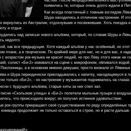
частью. После непродолжительного выступлен
появились те, которых очень долго ждали в Пит
Как всегда пластичный с томным взглядом Лёва
Шура находились в отличном настроении. И это
о вернулись из Австралии, отдохнувшие и посвежевшие. Хоть поездка и
оту и отдых.
рудились над записью нового альбома, который, по словам Шуры и Лёвы
ось недолго.
кой, как все предыдущие. Хотя каждый альбом у нас особенный, но это
м плане, а в творческом. По крайней мере для нас, но и для вас, я над
 с возрастом рок-музыка не красит людей, но про Лёву этого никак не 
ий, солист «Би-2» извивался на сцене с микрофоном, обливался водой
 Поклонницы, а в основном именно девушки, просто визжали от Лёвиных
ёва и Шура периодически прикладывались к напитку, находящемуся в п
тно только «Би-2», - но настроение у музыкантов поднималось на глазах.
есни с будущего альбома, старые хиты за них спел зал.
а песне «Скользкие улицы» в «Би-2» полетели мыльные пузыри и воздуш
илось, что происходило вокруг, он получал истинное удовольствие.
ые рок-группы прекращают своё существование по ряду определённых пр
 команда продолжает не только оставаться в строю, но и расти дальше.
разочарований!»