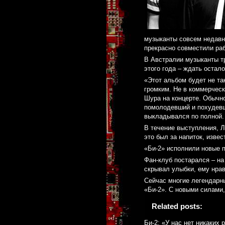
музыканты совсем недавн
прекрасно совместили раб
В Австралии музыканты т
этого года – ждать остал
«Этот альбом будет не та
громким. Не в коммерческо
Шура на концерте. Обычно
помолодевший и похудевш
выкладывался по полной.
В течение выступления, Л
это был за напиток, извес
«Би-2» исполнили новые п
Фан-клуб постарался – н
скрывал улыбки, ему нрав
Сейчас многие легендарн
«Би-2». С новыми силами,
Related posts:
Би-2: «У нас нет никаких 