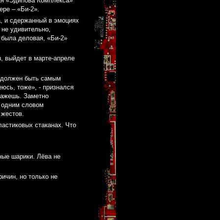
ия «Эдипова Комплекса»
ере – «Би-2».
, и сдержанный в эмоциях
 не удивительно,
 была деловая, «Би-2»
, выйдет в марте-апреле
т должен быть самым
еюсь, тоже», - признался
скажешь. Заметно
, одним словом
 жестов.
ластиковых стаканах. Что
ные шарики. Лёва не
ичин, но только не