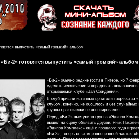
отовятся выпустить «самый громкий» альбом
«Би-2» готовятся выпустить «самый громкий» альбом
«Би-2» обычно редкие гости в Питере, но 7 фев
сделать исключение и порадовать поклонников 
открывшемся клубе «Зал Ожидания».
В клуб пришли истинные ценители творчества «Б
клубом, конечно, не обошлось и без случайных 
группы практически не анонсировался.
Перед «Би-2» выступила группа «Эдипов Компл
вышел на сцену объявить друзей. Яник Николен
«Эдипов Комплекс» ещё с прошлого года играет
«Би-2», теперь он стал равноправной частью «Б