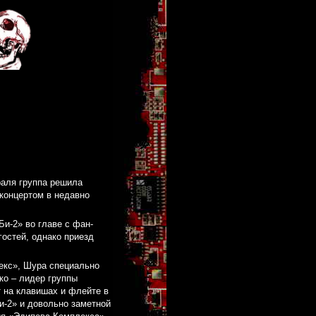
раля группа решила
концертом в недавно
и-2» во главе с фан-
гостей, однако приезд
екс», Шура специально
ко – лидер группы
 на клавишах и флейте в
и-2» и довольно заметной