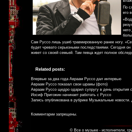
влаж
По с
его 
«Вод
резу
него
боль
Сам Руссо лишь ушиб травмированную ранее ногу. «Сей
будет чревато серьезными последствиями. Сегодня он 
живет со своей семьей. Там певца ждет полное обследо
Related posts:
Впервые за два года Авраам Руссо дал интервью
Авраам Руссо показал свои шрамы (фото)
Авраам Руссо щедро одарил супругу в день открытия с
Иосиф Пригожин начинает работать с Руссо
Запись опубликована в рубрике
Музыкальные новости
.
Комментарии запрещены.
© Все о музыке - исполнители, гр