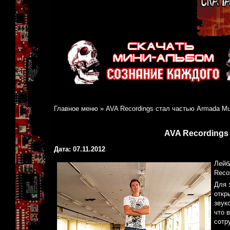
Главное меню
»
AVA Recordings стал частью Armada Mu
AVA Recordings
Дата: 07.11.2012
Лейб
Reco
Для 
откр
звук
что 
сотр