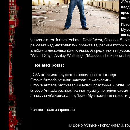
AVA 
плод
пром
поли
Исто
Муро
попа
упоминаются Joonas Hahmo, David West, Orkidea, Stev
работает над несколькими проектами, релизы которых 
альбом и несколько компиляций. А среди тех выпусков,
"What I Say", Ashley Wallbridge "Masquerade" и релиз Н
Related posts:
IDMA огласила лауреатов церемонии этого года
Groove Armada решили завязать с «лайвами»
Groove Armada рассказали о новой пластинке «White Lig
Groove Armada распространяет музыку по новой схеме
Запись опубликована в рубрике
Музыкальные новости
.
Комментарии запрещены.
© Все о музыке - исполнители, гр