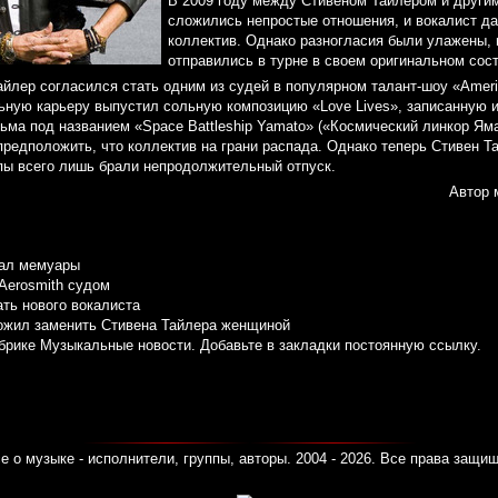
В 2009 году между Стивеном Тайлером и други
сложились непростые отношения, и вокалист д
коллектив. Однако разногласия были улажены, 
отправились в турне в своем оригинальном сост
йлер согласился стать одним из судей в популярном талант-шоу «America
ьную карьеру выпустил сольную композицию «Love Lives», записанную и
ма под названием «Space Battleship Yamato» («Космический линкор Яма
предположить, что коллектив на грани распада. Однако теперь Стивен Т
ппы всего лишь брали непродолжительный отпуск.
Автор 
сал мемуары
Aerosmith судом
ть нового вокалиста
ложил заменить Стивена Тайлера женщиной
убрике
Музыкальные новости
. Добавьте в закладки
постоянную ссылку
.
е о музыке - исполнители, группы, авторы. 2004 - 2026. Все права защи