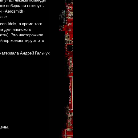
ми участниками команды
аже собирался покинуть
и «Aerosmith»
аве.
n Idol», а кроме того
м для японского
то»). Это насторожило
айлер комментирует это
материала Андрей Гальчук
щены.