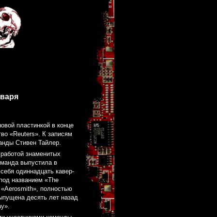
нваря
новой пластинкой в конце
во «Reuters». К записям
анды Стивен Тайлер.
 работой знаменитых
оманда выпустила в
 себя одиннадцать кавер-
под названием «Thе
 «Aerosmith», полностью
ыпущена десять лет назад
ay».