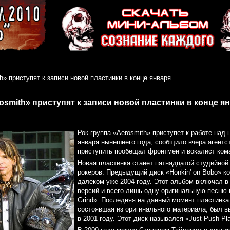
h» приступят к записи новой пластинки в конце января
osmith» приступят к записи новой пластинки в конце я
Рок-группа «Aerosmith» приступет к работе над 
января нынешнего года, сообщило вчера агентст
приступить пообещал фронтмен и вокалист ком
Новая пластинка станет пятнадцатой студийной
рокеров. Предыдущий диск «Honkin' on Bobo» к
далеком уже 2004 году. Этот альбом включал в
версий и всего лишь одну оригинальную песню 
Grind». Последняя на данный момент пластинка
состоявшая из оригинального материала, был в
в 2001 году. Этот диск назывался «Just Push Pl