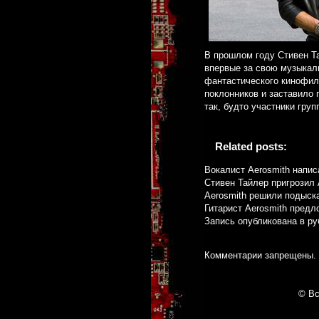
В прошлом году Стивен Та
впервые за свою музыкал
фантастического кинофиль
поклонников и заставило 
так, будто участники гру
Related posts:
Вокалист Aerosmith напи
Стивен Тайлер пригрозил 
Aerosmith решили подыска
Гитарист Aerosmith пред
Запись опубликована в р
Комментарии запрещены.
© Вс